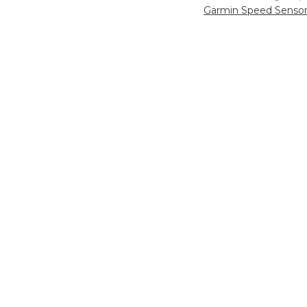
Beitragsn
Garmin Speed Senso