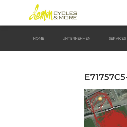
HOME
UNTERNEHMEN
SERVICES
E71757C5