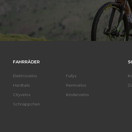
FAHRRÄDER
S
Elektrovelos
Fullys
K
Hardtails
Rennvelos
D
Cityvelos
Kindervelos
Schnäppchen