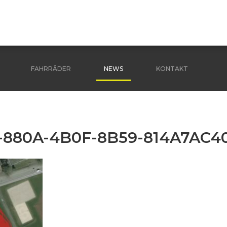
FAHRRÄDER
NEWS
KONTAKT
-880A-4B0F-8B59-814A7AC40