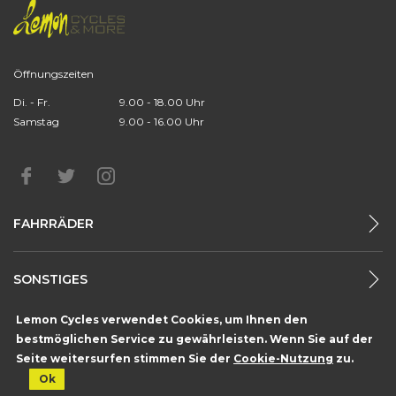
Öffnungszeiten
Di. - Fr.
9.00 - 18.00 Uhr
Samstag
9.00 - 16.00 Uhr
FAHRRÄDER
SONSTIGES
Lemon Cycles verwendet Cookies, um Ihnen den
Burgdorfstr. 23 - 3672 Oberdiessbach
bestmöglichen Service zu gewährleisten. Wenn Sie auf der
Handmade with
by
creartix design studio
Seite weitersurfen stimmen Sie der
Cookie-Nutzung
zu.
© 2017 by Lemon Cycles | All rights reserved
Ok