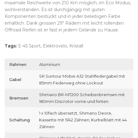
maximale Reichweite von 210 Km möglich, im Eco Modus,
wohlverstanden. Es ist durchgängig mit guten
Komponenten bestückt und in jeder beliebigen Farbe
erhältlich. Dank grossen 29″ Rädern mit leicht rollenden
Offroad Reifen ist er fast in jedem Gelände zu Hause.
Tags:
E-45 Sport, Elektrovelo, Kristall
Rahmen
Aluminium
SR Suntour Mobie A32 Stahlfedergabel mit
Gabel
85mm Federweg ohne Lockout
Shimano BR-MT200 Scheibenbremsen mit
Bremsen
180mm Discrotor vorne und hinten
1 x 10fach übersetzt, Shimano Deore,
Schaltung
Kassette mit 11/42 Zähnen, Kurbelblatt mit 44
Zähnen