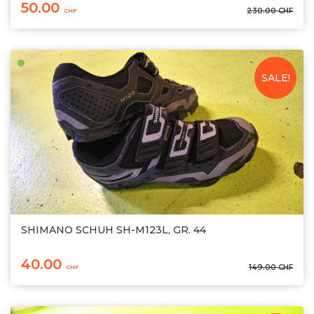
50.00
230.00
CHF
CHF
SALE!
SHIMANO SCHUH SH-M123L, GR. 44
40.00
149.00
CHF
CHF