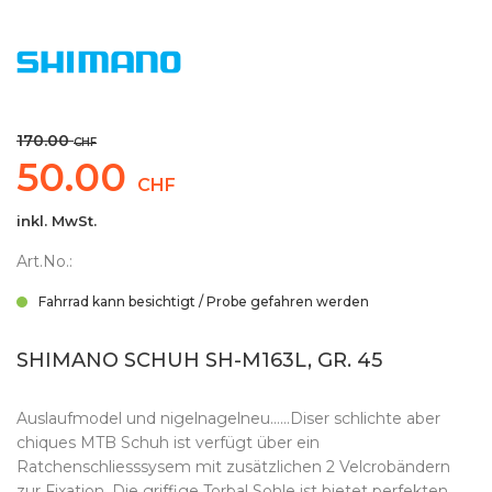
170.00
CHF
50.00
CHF
inkl. MwSt.
Art.No.:
Fahrrad kann besichtigt / Probe gefahren werden
SHIMANO SCHUH SH-M163L, GR. 45
Auslaufmodel und nigelnagelneu……Diser schlichte aber
chiques MTB Schuh ist verfügt über ein
Ratchenschliesssysem mit zusätzlichen 2 Velcrobändern
zur Fixation. Die griffige Torbal Sohle ist bietet perfekten