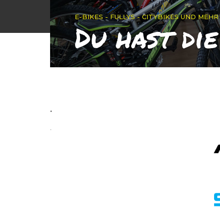
E-BIKES - FULLYS - CITYBIKES UND MEHR
Du hast di
.
.