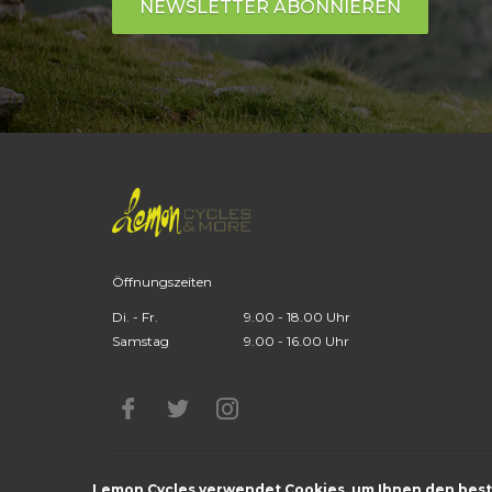
NEWSLETTER ABONNIEREN
Öffnungszeiten
Di. - Fr.
9.00 - 18.00 Uhr
Samstag
9.00 - 16.00 Uhr
Burgdorfstr. 23 - 3672 Oberdiessbach
Handmad
Lemon Cycles verwendet Cookies, um Ihnen den bestm